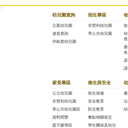
:::
幼兒園查詢
招生專區
立案幼兒園
非營利幼兒園
收
違規查詢
準公共幼兒園
幼
查
停歇業幼兒園
臺
各
原
課
家長專區
衛生與安全
公立幼兒園
衛生保健
臺
非營利幼兒園
安全教育
法
準公共幼兒園區
防災教育
幼
資料閱覽
餐點相關規定
親子樂學區
學生團保及幼兒