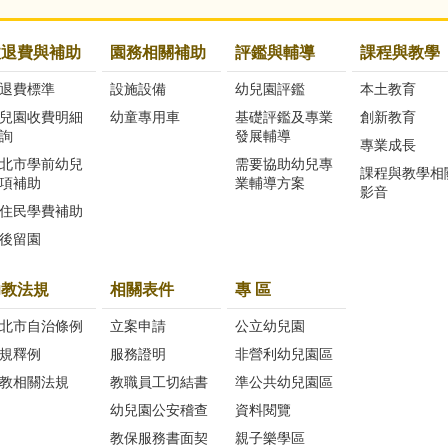
收退費與補助
園務相關補助
評鑑與輔導
課程與教學
退費標準
設施設備
幼兒園評鑑
本土教育
兒園收費明細
幼童專用車
基礎評鑑及專業
創新教育
詢
發展輔導
專業成長
北市學前幼兒
需要協助幼兒專
課程與教學相
項補助
業輔導方案
影音
住民學費補助
後留園
幼教法規
相關表件
專 區
北市自治條例
立案申請
公立幼兒園
規釋例
服務證明
非營利幼兒園區
教相關法規
教職員工切結書
準公共幼兒園區
幼兒園公安稽查
資料閱覽
教保服務書面契
親子樂學區