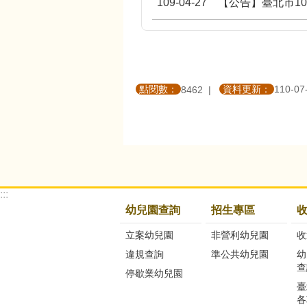
109-04-27
【公告】臺北市1
點閱數：
資料更新：
110-07
8462
:::
幼兒園查詢
招生專區
立案幼兒園
非營利幼兒園
收
違規查詢
準公共幼兒園
幼
查
停歇業幼兒園
臺
各