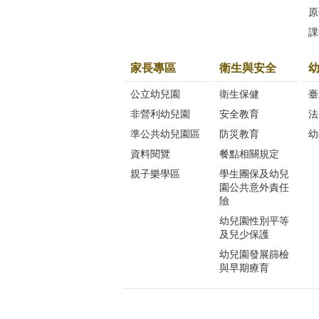
原
課
家長專區
衛生與安全
公立幼兒園
衛生保健
臺
非營利幼兒園
安全教育
法
準公共幼兒園區
防災教育
幼
資料閱覽
餐點相關規定
親子樂學區
學生團保及幼兒
園公共意外責任
險
幼兒園性別平等
及兒少保護
幼兒園發展篩檢
與早期療育