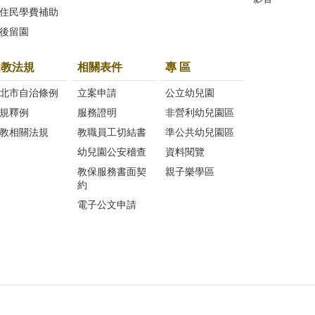
住民學費補助
後留園
幼教法規
相關表件
專 區
北市自治條例
立案申請
公立幼兒園
規釋例
服務證明
非營利幼兒園區
教相關法規
教職員工切結書
準公共幼兒園區
幼兒園公安稽查
資料閱覽
教保服務書面契
親子樂學區
約
電子公文申請