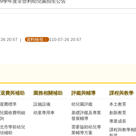
09學年度非營利幼兒園招生公告
-26 20:57
資料檢視：
110-07-26 20:57
收退費與補助
園務相關補助
評鑑與輔導
課程與教學
退費標準
設施設備
幼兒園評鑑
本土教育
兒園收費明細
幼童專用車
基礎評鑑及專業
創新教育
詢
發展輔導
專業成長
北市學前幼兒
需要協助幼兒專
課程與教學相
項補助
業輔導方案
影音