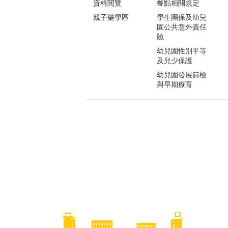
資料閱覽
餐點相關規定
親子樂學區
學生團保及幼兒
園公共意外責任
險
幼兒園性別平等
及兒少保護
幼兒園發展篩檢
與早期療育