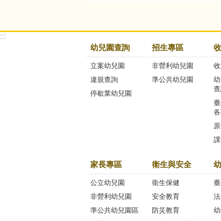
:::
幼兒園查詢
招生專區
立案幼兒園
非營利幼兒園
收
違規查詢
準公共幼兒園
幼
查
停歇業幼兒園
臺
各
原
課
家長專區
衛生與安全
公立幼兒園
衛生保健
臺
非營利幼兒園
安全教育
法
準公共幼兒園區
防災教育
幼