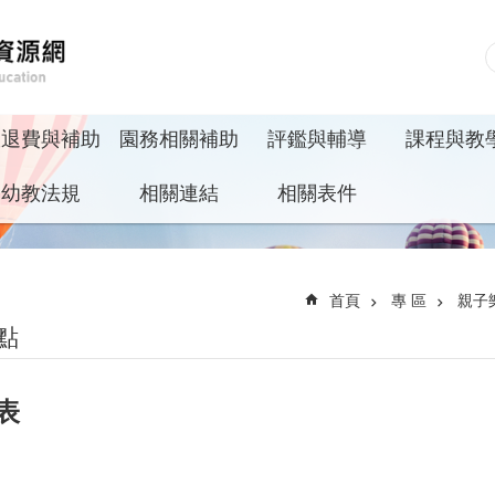
收退費與補助
園務相關補助
評鑑與輔導
課程與教
幼教法規
相關連結
相關表件
首頁
專 區
親子
點
表