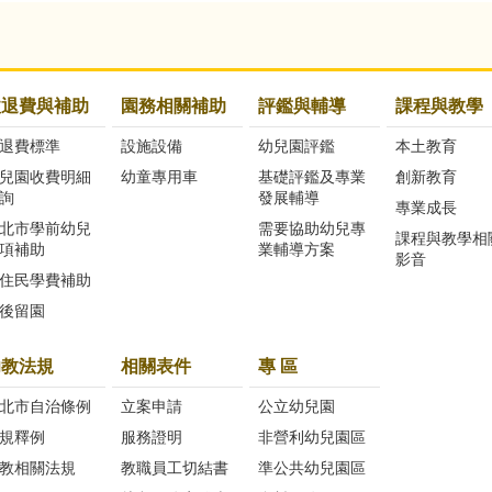
收退費與補助
園務相關補助
評鑑與輔導
課程與教學
退費標準
設施設備
幼兒園評鑑
本土教育
兒園收費明細
幼童專用車
基礎評鑑及專業
創新教育
詢
發展輔導
專業成長
北市學前幼兒
需要協助幼兒專
課程與教學相
項補助
業輔導方案
影音
住民學費補助
後留園
幼教法規
相關表件
專 區
北市自治條例
立案申請
公立幼兒園
規釋例
服務證明
非營利幼兒園區
教相關法規
教職員工切結書
準公共幼兒園區