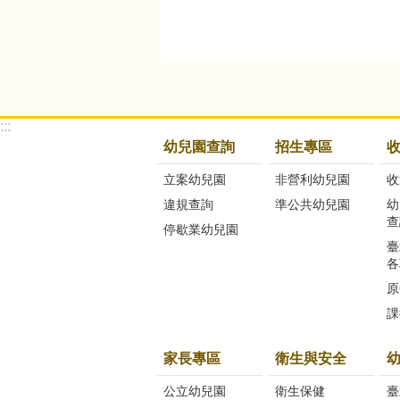
:::
幼兒園查詢
招生專區
立案幼兒園
非營利幼兒園
收
違規查詢
準公共幼兒園
幼
查
停歇業幼兒園
臺
各
原
課
家長專區
衛生與安全
公立幼兒園
衛生保健
臺