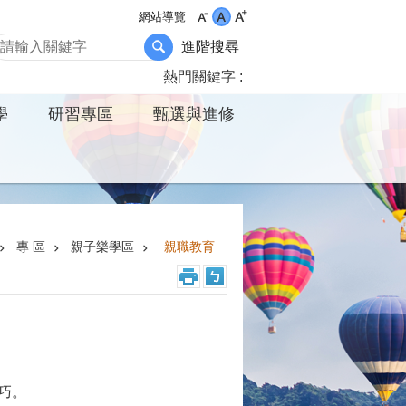
網站導覽
進階搜尋
熱門關鍵字
學
研習專區
甄選與進修
專 區
親子樂學區
親職教育
巧。