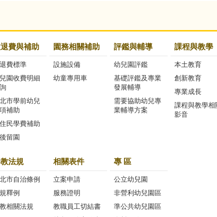
收退費與補助
園務相關補助
評鑑與輔導
課程與教學
退費標準
設施設備
幼兒園評鑑
本土教育
兒園收費明細
幼童專用車
基礎評鑑及專業
創新教育
詢
發展輔導
專業成長
北市學前幼兒
需要協助幼兒專
課程與教學相
項補助
業輔導方案
影音
住民學費補助
後留園
幼教法規
相關表件
專 區
北市自治條例
立案申請
公立幼兒園
規釋例
服務證明
非營利幼兒園區
教相關法規
教職員工切結書
準公共幼兒園區