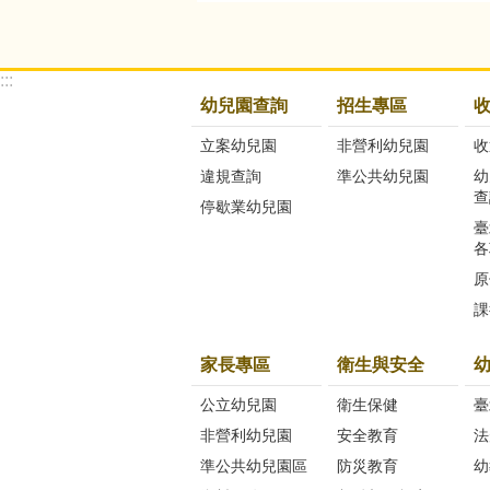
:::
幼兒園查詢
招生專區
立案幼兒園
非營利幼兒園
收
違規查詢
準公共幼兒園
幼
查
停歇業幼兒園
臺
各
原
課
家長專區
衛生與安全
公立幼兒園
衛生保健
臺
非營利幼兒園
安全教育
法
準公共幼兒園區
防災教育
幼