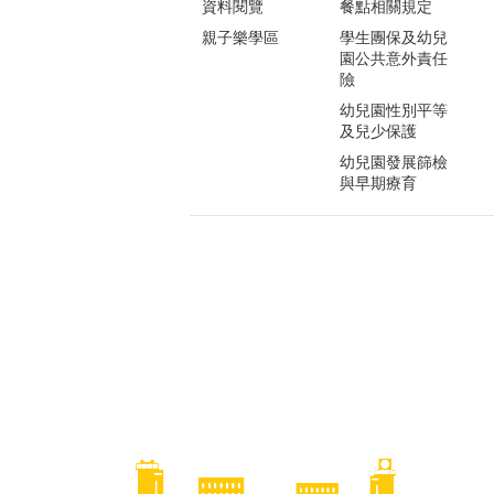
資料閱覽
餐點相關規定
親子樂學區
學生團保及幼兒
園公共意外責任
險
幼兒園性別平等
及兒少保護
幼兒園發展篩檢
與早期療育