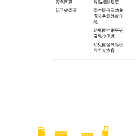
資料閱覽
餐點相關規定
親子樂學區
學生團保及幼兒
園公共意外責任
險
幼兒園性別平等
及兒少保護
幼兒園發展篩檢
與早期療育