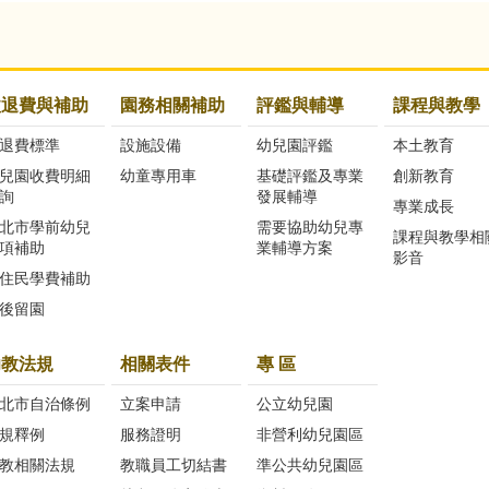
收退費與補助
園務相關補助
評鑑與輔導
課程與教學
退費標準
設施設備
幼兒園評鑑
本土教育
兒園收費明細
幼童專用車
基礎評鑑及專業
創新教育
詢
發展輔導
專業成長
北市學前幼兒
需要協助幼兒專
課程與教學相
項補助
業輔導方案
影音
住民學費補助
後留園
幼教法規
相關表件
專 區
北市自治條例
立案申請
公立幼兒園
規釋例
服務證明
非營利幼兒園區
教相關法規
教職員工切結書
準公共幼兒園區