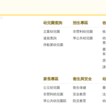
:::
幼兒園查詢
招生專區
立案幼兒園
非營利幼兒園
收
違規查詢
準公共幼兒園
幼
查
停歇業幼兒園
臺
各
原
課
家長專區
衛生與安全
公立幼兒園
衛生保健
臺
非營利幼兒園
安全教育
法
準公共幼兒園區
防災教育
幼