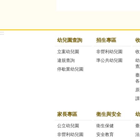
:::
幼兒園查詢
招生專區
立案幼兒園
非營利幼兒園
收
違規查詢
準公共幼兒園
幼
查
停歇業幼兒園
臺
各
原
課
家長專區
衛生與安全
公立幼兒園
衛生保健
臺
非營利幼兒園
安全教育
法