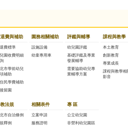
收退費與補助
園務相關補助
評鑑與輔導
課程與教學
退費標準
設施設備
幼兒園評鑑
本土教育
兒園收費明細
幼童專用車
基礎評鑑及專業
創新教育
詢
發展輔導
專業成長
北市學前幼兒
需要協助幼兒專
課程與教學相
項補助
業輔導方案
影音
住民學費補助
後留園
幼教法規
相關表件
專 區
北市自治條例
立案申請
公立幼兒園
規釋例
服務證明
非營利幼兒園區